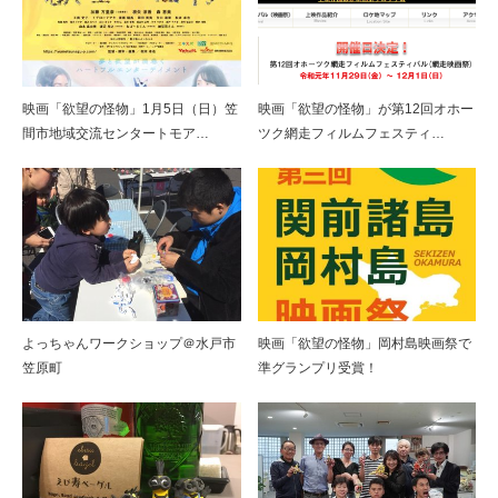
映画「欲望の怪物」1月5日（日）笠
映画「欲望の怪物」が第12回オホー
ベトナムの帽子似合ってる？
間市地域交流センタートモア…
ツク網走フィルムフェスティ…
よっちゃんワークショップ in 笠間茶屋
よっちゃんワークショップ＠水戸市
映画「欲望の怪物」岡村島映画祭で
笠原町
準グランプリ受賞！
よっちゃんワークショップ＠水戸市笠原町