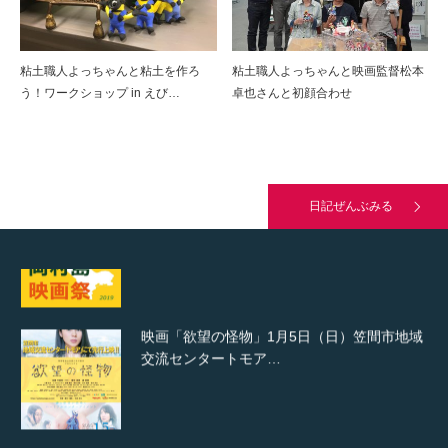
よっちゃんの授業参観
粘土職人よっちゃんと粘土を作ろ
粘土職人よっちゃんと映画監督松本
う！ワークショップ in えび…
卓也さんと初顔合わせ
映画「欲望の怪物」岡村島映画祭で準グラン
プリ受賞！
日記ぜんぶみる
映画「欲望の怪物」1月5日（日）笠間市地域
交流センタートモア…
映画「欲望の怪物」が第12回オホーツク網走
フィルムフェスティ…