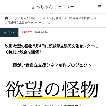
よっちゃんギャラリー
ホーム
よっちゃん日記
イベント,
映画
映画 欲望の怪物 5月4日
映画「欲望の怪物」上映会+講演会
に茨城県立県民文化センターにて…
イベント
UPDATE
2019.04.20
よっちゃん映画
映画 欲望の怪物 5月4日に茨城県立県民文化センターに
日記
て特別上映会を開催！
よっちゃんの足あと
YouTube
メディア掲載
作品ぜんぶみる