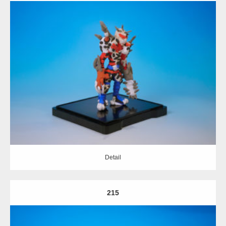
Update:
2020.02.15
Category:
擬人化
Detail
Detail
215