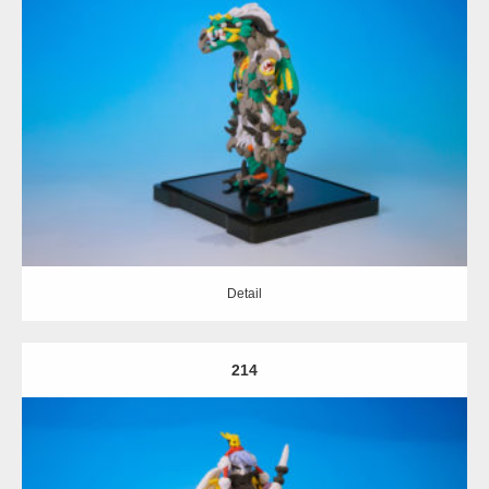
Update:
2020.02.15
Category:
擬人化
Detail
Detail
214