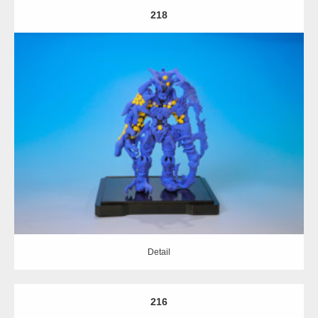
218
Update:
2020.02.15
Category:
擬人化
Detail
Detail
216