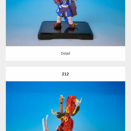
Detail
Detail
212
Update:
2020.02.15
Category:
擬人化
Detail